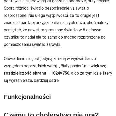
postawić ją skierowaną ku górze na podłodze, przy ścianie.
Spora różnica: światło bezpośrednie vs światło
rozproszone. Nie ulega wątpliwości, że to drugie jest
znacznie bardziej przyjazne dla naszych oczu, choć należy
pamiętać, że nawet rozproszone światło w 6 calowym
czytniku to nadal nie to samo co mocno rozproszone po
pomieszczeniu światło żarówki.
Oświetlenie nie jest jedyną zmianą w wyświetlaczu
względem poprzednich wersji. „Biały papier” ma
większą
rozdzielczość ekranu – 1024×758
, a co za tym idzie litery
są wyraźniejsze, bardziej ostre.
Funkcjonalności
Czemu to cholerstwo nie gra?