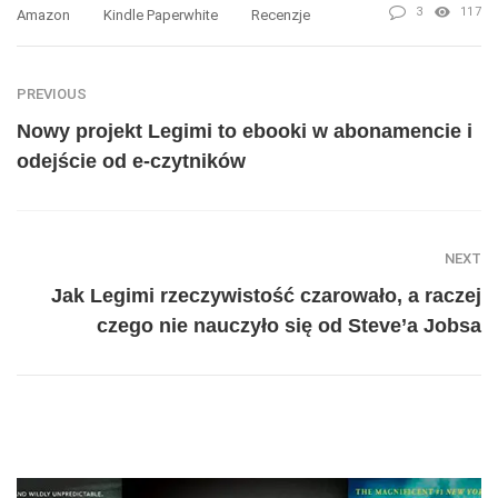
3
117
Amazon
Kindle Paperwhite
Recenzje
PREVIOUS
Nowy projekt Legimi to ebooki w abonamencie i
odejście od e-czytników
NEXT
Jak Legimi rzeczywistość czarowało, a raczej
czego nie nauczyło się od Steve’a Jobsa