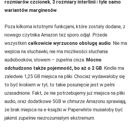
rozmiarów czcionek
,
3 rozmiary interlinii
i
tyle samo
wariantów marginesów
.
Poza kilkoma istotnymi funkcjami, które zostały dodane, z
nowego czytnika Amazon też sporo odjął. Przede
wszystkim
całkowicie wyrzucono obsługę audio
. Nie ma
wejścia na słuchawki, nie ma możliwości słuchania
audiobooków, słowem – zupełna cisza.
Mocno
odchudzono także pojemność, bo aż o 2 GB
. Kindle ma
zaledwie 1,25 GB miejsca na pliki. Chociaż wydawałoby się
to być krokiem w tył, to takie posunięcie jest w pełni
uzasadnione. Fakt, że nie potrzebujemy już miejsca na pliki
audio, oraz dodatkowe 5GB w chmurze Amazonu sprawiają,
że brak miejsca na e-książki w Paperwhite musiałoby być
jakimś zupełnie niezrozumiałym ekstremum.