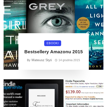
EBOOKI
Bestsellery Amazonu 2015
Mateusz Styś
By
14 grudnia 2015