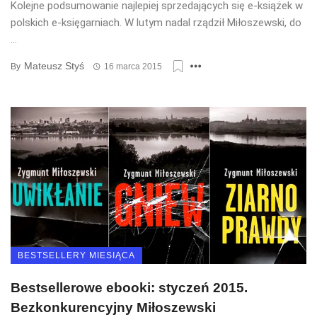
Kolejne podsumowanie najlepiej sprzedających się e-książek w
polskich e-księgarniach. W lutym nadal rządził Miłoszewski, do
...
Mateusz Styś
By
16 marca 2015
BESTSELLERY MIESIĄCA
Bestsellerowe ebooki: styczeń 2015.
Bezkonkurencyjny Miłoszewski