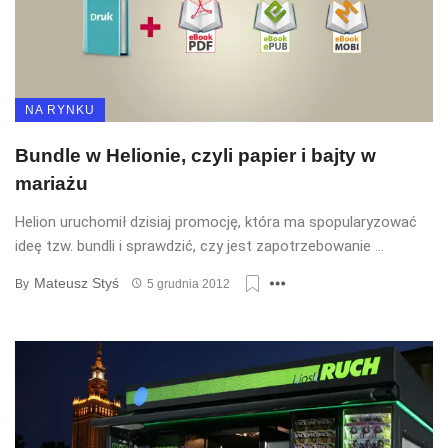
NA RYNKU
Bundle w Helionie, czyli papier i bajty w
mariażu
Helion uruchomił dzisiaj promocję, która ma spopularyzować
ideę tzw. bundli i sprawdzić, czy jest zapotrzebowanie ...
Mateusz Styś
By
5 grudnia 2012