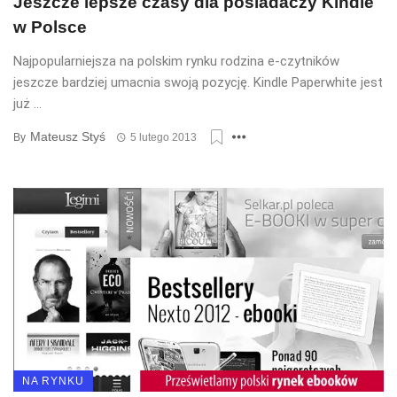
Jeszcze lepsze czasy dla posiadaczy Kindle
w Polsce
Najpopularniejsza na polskim rynku rodzina e-czytników
jeszcze bardziej umacnia swoją pozycję. Kindle Paperwhite jest
już ...
Mateusz Styś
By
5 lutego 2013
NA RYNKU